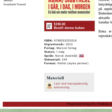
Søkelys
betydelig
Sosialistisk Framtid
på oppda
Bielenber
aktuelle
forteller 
$190.00
Bestill denne boken
Boka er 
reproduks
ISBN:
9788293252016
Utgivelsesår:
2013
Forlag:
Marxist forlag
Status:
I salg
Språk:
Norsk (bokmål)
Sideantall:
244
Format:
Heftet (myke permer)
Materiell
Last ned høyoppløselig
bokomslag
Progressivt forlag AS | Postboks 