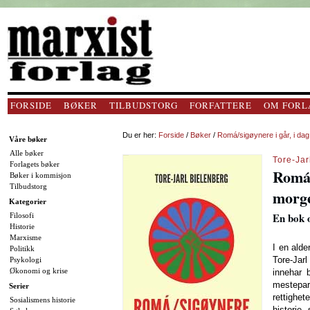
FORSIDE
BØKER
TILBUDSTORG
FORFATTERE
OM FORL
Du er her:
Forside
/
Bøker
/
Romá/sigøynere i går, i dag
Våre bøker
Alle bøker
Tore-Jar
Forlagets bøker
Romá/
Bøker i kommisjon
Tilbudstorg
morg
Kategorier
En bok 
Filosofi
Historie
Marxisme
I en alde
Politikk
Tore-Jarl
Psykologi
Økonomi og krise
innehar 
mestepar
Serier
rettigh
Sosialismens historie
historie,