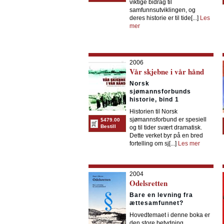
viktige bidrag til
samfunnsutviklingen, og
deres historie er til tide[...]
Les
mer
2006
Vår skjebne i vår hånd
Norsk
sjømannsforbunds
historie, bind 1
Historien til Norsk
sjømannsforbund er spesiell
$479.00
Bestill
og til tider svært dramatisk.
Dette verket byr på en bred
fortelling om sj[...]
Les mer
2004
Odelsretten
Bare en levning fra
ættesamfunnet?
Hovedtemaet i denne boka er
den store betydning