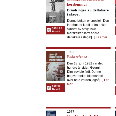
lærdommer
Erindringer av deltakere
i slaget
Denne boken er spesiell. Den
inneholder kapitler fra bøker
$195.00
skrevet av sovjetiske
Bestill
marskalker samt andre
deltakere i slaget[...]
Les mer
1982
Enhetsfront
Den 18. juni 1982 var det
hundre år siden Georgi
Dimitrov ble født. Denne
begivenheten ble markert
over hele verden, også[...]
Les
mer
$50.00
Bestill
1977