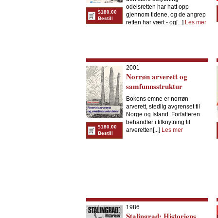
odelsretten har hatt opp
$180.00
gjennom tidene, og de angrep
Bestill
retten har vært - og[...]
Les mer
2001
Norrøn arverett og
samfunnsstruktur
Bokens emne er norrøn
arverett, stedlig avgrenset til
Norge og Island. Forfatteren
behandler i tilknytning til
$180.00
arveretten[...]
Les mer
Bestill
1986
Stalingrad: Historiens