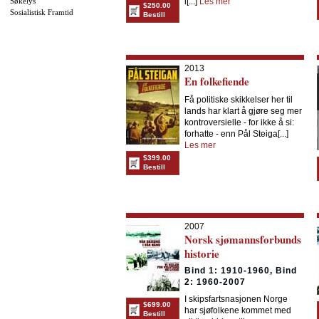
Søkelys
l[...]
Les mer
$250.00
Sosialistisk Framtid
Bestill
2013
En folkefiende
Få politiske skikkelser her til
lands har klart å gjøre seg mer
kontroversielle - for ikke å si:
forhatte - enn Pål Steiga[...]
Les mer
$399.00
Bestill
2007
Norsk sjømannsforbunds
historie
Bind 1: 1910-1960, Bind
2: 1960-2007
I skipsfartsnasjonen Norge
$699.00
har sjøfolkene kommet med
Bestill