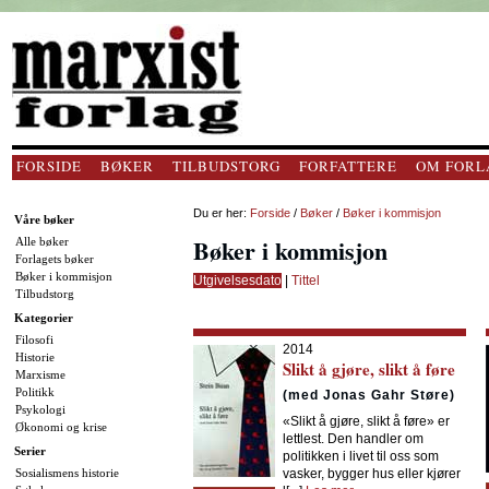
FORSIDE
BØKER
TILBUDSTORG
FORFATTERE
OM FORL
Du er her:
Forside
/
Bøker
/
Bøker i kommisjon
Våre bøker
Bøker i kommisjon
Alle bøker
Forlagets bøker
Bøker i kommisjon
Utgivelsesdato
|
Tittel
Tilbudstorg
Kategorier
Filosofi
2014
Historie
Slikt å gjøre, slikt å føre
Marxisme
Politikk
(med Jonas Gahr Støre)
Psykologi
«Slikt å gjøre, slikt å føre» er
Økonomi og krise
lettlest. Den handler om
Serier
politikken i livet til oss som
Sosialismens historie
vasker, bygger hus eller kjører