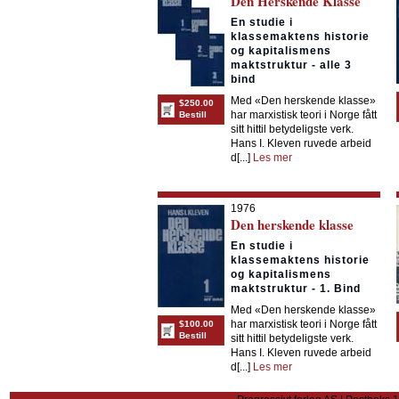
Den Herskende Klasse
En studie i
klassemaktens historie
og kapitalismens
maktstruktur - alle 3
bind
Med «Den herskende klasse»
$250.00
har marxistisk teori i Norge fått
Bestill
sitt hittil betydeligste verk.
Hans I. Kleven ruvede arbeid
d[...]
Les mer
1976
Den herskende klasse
En studie i
klassemaktens historie
og kapitalismens
maktstruktur - 1. Bind
Med «Den herskende klasse»
har marxistisk teori i Norge fått
$100.00
Bestill
sitt hittil betydeligste verk.
Hans I. Kleven ruvede arbeid
d[...]
Les mer