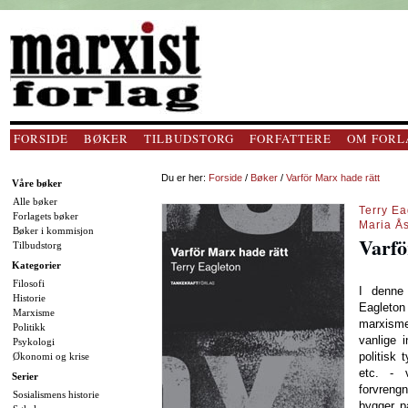
FORSIDE
BØKER
TILBUDSTORG
FORFATTERE
OM FORL
Du er her:
Forside
/
Bøker
/
Varför Marx hade rätt
Våre bøker
Alle bøker
Terry Ea
Forlagets bøker
Maria Å
Bøker i kommisjon
Varfö
Tilbudstorg
Kategorier
Filosofi
I denne
Historie
Eagleto
Marxisme
marxisme
Politikk
vanlige 
Psykologi
politisk 
Økonomi og krise
etc. - v
Serier
forvreng
Sosialismens historie
bygger på