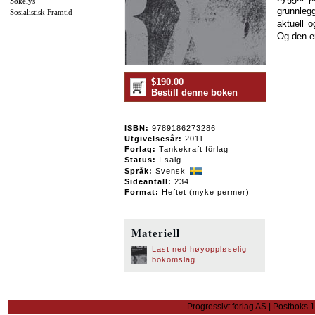
Søkelys
grunnleg
Sosialistisk Framtid
aktuell o
Og den er
$190.00
Bestill denne boken
ISBN:
9789186273286
Utgivelsesår:
2011
Forlag:
Tankekraft förlag
Status:
I salg
Språk:
Svensk
Sideantall:
234
Format:
Heftet (myke permer)
Materiell
Last ned høyoppløselig
bokomslag
Progressivt forlag AS | Postboks 