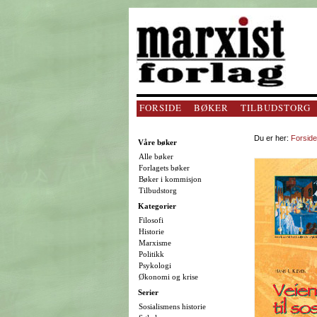
FORSIDE
BØKER
TILBUDSTORG
Du er her:
Forside
Våre bøker
Alle bøker
Forlagets bøker
Bøker i kommisjon
Tilbudstorg
Kategorier
Filosofi
Historie
Marxisme
Politikk
Psykologi
Økonomi og krise
Serier
Sosialismens historie