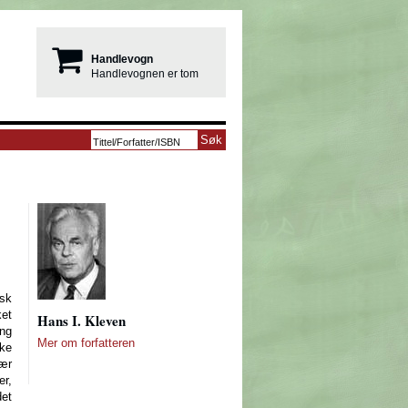
Handlevogn
Handlevognen er tom
sk
et
Hans I. Kleven
ng
Mer om forfatteren
ke
nær
r,
det