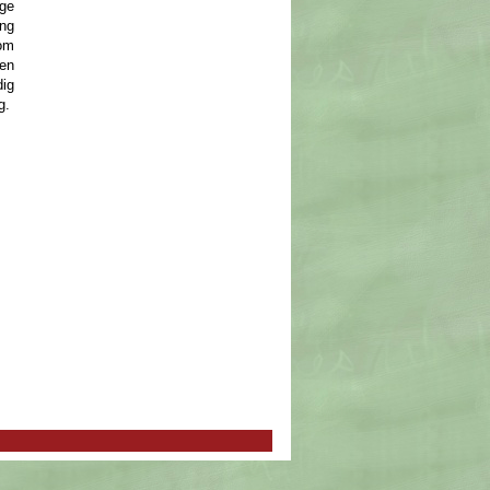
ige
ing
om
en
ig
g.