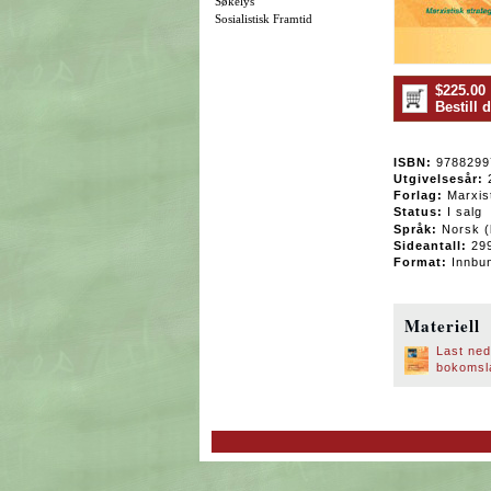
Søkelys
Sosialistisk Framtid
$225.00
Bestill
ISBN:
9788299
Utgivelsesår:
Forlag:
Marxist
Status:
I salg
Språk:
Norsk (
Sideantall:
29
Format:
Innbun
Materiell
Last ned
bokomsl