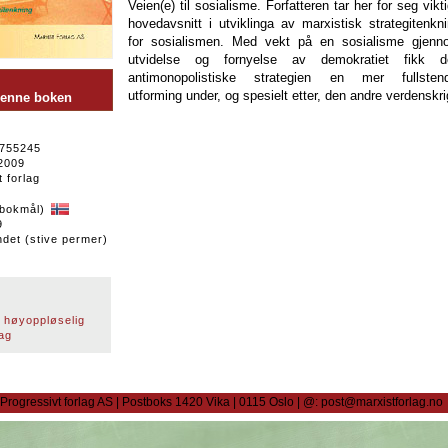
Veien(e) til sosialisme. Forfatteren tar her for seg vikt
hovedavsnitt i utviklinga av marxistisk strategitenkn
for sosialismen. Med vekt på en sosialisme gjenn
utvidelse og fornyelse av demokratiet fikk d
antimonopolistiske strategien en mer fullstend
utforming under, og spesielt etter, den andre verdenskri
 denne boken
755245
2009
 forlag
bokmål)
9
det (stive permer)
 høyoppløselig
ag
Progressivt forlag AS | Postboks 1420 Vika | 0115 Oslo | @: post@marxistforlag.no