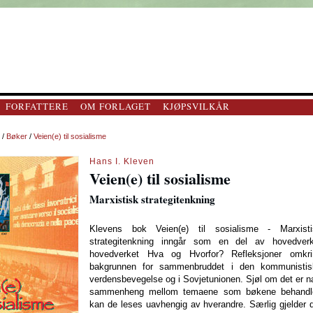
FORFATTERE
OM FORLAGET
KJØPSVILKÅR
/
Bøker
/
Veien(e) til sosialisme
Hans I. Kleven
Veien(e) til sosialisme
Marxistisk strategitenkning
Klevens bok Veien(e) til sosialisme - Marxisti
strategitenkning inngår som en del av hovedverk
hovedverket Hva og Hvorfor? Refleksjoner omkri
bakgrunnen for sammenbruddet i den kommunistis
verdensbevegelse og i Sovjetunionen. Sjøl om det er 
sammenheng mellom temaene som bøkene behandle
kan de leses uavhengig av hverandre. Særlig gjelder 