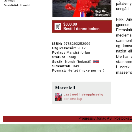
Søkelys
påtalem
Sosialistisk Framtid
unngått.
Fikk And
$300.00
gjennom n
Bestill denne boken
Fremskri
medlemsk
sammenfa
ISBN:
9788293252009
og konse
Utgivelsesår:
2012
nazist el
Forlag:
Marxist forlag
Ble han 
Status:
I salg
statsappa
Språk:
Norsk (bokmål)
Sideantall:
349
i norsk
Format:
Heftet (myke permer)
massemor
Materiell
Last ned høyoppløselig
bokomslag
Progressivt forlag AS | Postboks 