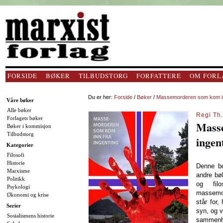
FORSIDE
BØKER
TILBUDSTORG
FORFATTERE
OM FORL
Du er her:
Forside
/
Bøker
/
Massemorderen som kom inn
Våre bøker
Alle bøker
Regi Th.
Forlagets bøker
Masse
Bøker i kommisjon
Tilbudstorg
ingen
Kategorier
Filosofi
Historie
Denne bo
Marxisme
andre bøk
Politikk
og fil
Psykologi
massemor
Økonomi og krise
står for
Serier
syn, og v
Sosialismens historie
sammenh