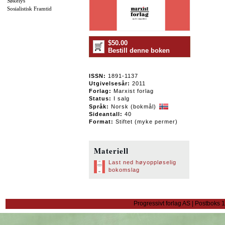
Søkelys
Sosialistisk Framtid
$50.00
Bestill denne boken
ISSN:
1891-1137
Utgivelsesår:
2011
Forlag:
Marxist forlag
Status:
I salg
Språk:
Norsk (bokmål)
Sideantall:
40
Format:
Stiftet (myke permer)
Materiell
Last ned høyoppløselig
bokomslag
Progressivt forlag AS | Postboks 