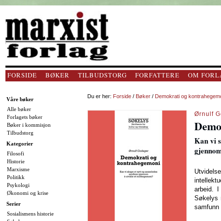
FORSIDE
BØKER
TILBUDSTORG
FORFATTERE
OM FORL
Du er her:
Forside
/
Bøker
/
Demokrati og kontrahegem
Våre bøker
Alle bøker
Ørnulf 
Forlagets bøker
Demok
Bøker i kommisjon
Tilbudstorg
Kan vi 
Kategorier
gjennom
Filosofi
Historie
Marxisme
Utvidel
Politikk
intellekt
Psykologi
arbeid. 
Økonomi og krise
Søkelys 
Serier
samfunn 
Sosialismens historie