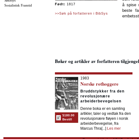
Søkelys
Født:
1817
å spise 
Sosialistisk Framtid
beste fam
>>Søk på forfatteren i BibSys
embetsst
Bøker og artikler av forfatteren tilgjenge
1983
Norske rothoggere
Bruddstykker fra den
revolusjonære
arbeiderbevegelsen
Denne boka er en samling
artikler, taler og vedtak fra den
$180.00
revolusjonære fløyen i norsk
Bestill
arbeiderbevegelse, fra
Marcus Thra[...]
Les mer