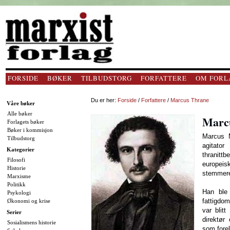
FORSIDE
BØKER
TILBUDSTORG
FORFATTERE
OM FORL
Du er her:
Forside
/
Forfattere
/
Marcus Thrane
Våre bøker
Alle bøker
Marc
Forlagets bøker
Bøker i kommisjon
Marcus M
Tilbudstorg
agitat
Kategorier
thranitt
Filosofi
europeis
Historie
stemmeret
Marxisme
Politikk
Han ble
Psykologi
fattigdo
Økonomi og krise
var blitt
Serier
direk­tø
Sosialismens historie
som forel