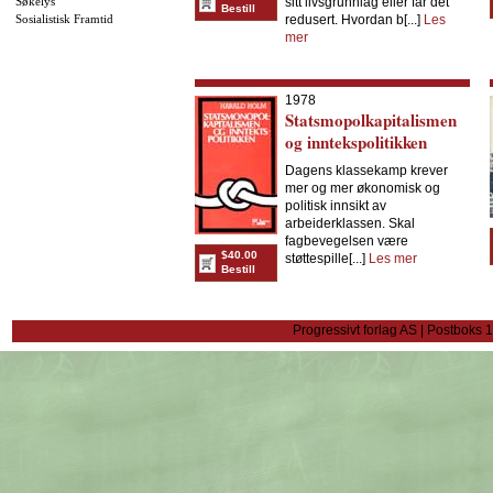
Søkelys
sitt livsgrunnlag eller får det
Bestill
Sosialistisk Framtid
redusert. Hvordan b[...]
Les
mer
1978
Statsmopolkapitalismen
og inntekspolitikken
Dagens klassekamp krever
mer og mer økonomisk og
politisk innsikt av
arbeiderklassen. Skal
fagbevegelsen være
$40.00
støttespille[...]
Les mer
Bestill
Progressivt forlag AS | Postboks 