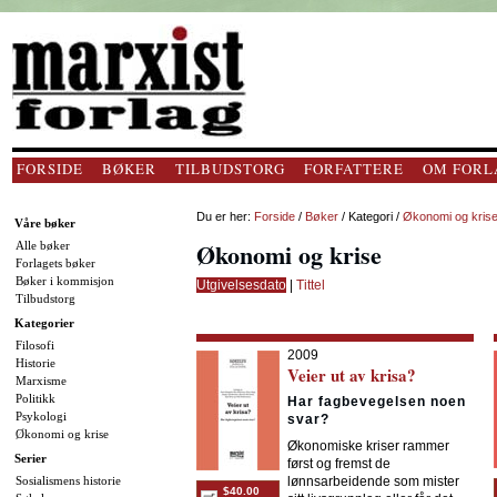
FORSIDE
BØKER
TILBUDSTORG
FORFATTERE
OM FORL
Du er her:
Forside
/
Bøker
/ Kategori /
Økonomi og kris
Våre bøker
Økonomi og krise
Alle bøker
Forlagets bøker
Bøker i kommisjon
Utgivelsesdato
|
Tittel
Tilbudstorg
Kategorier
Filosofi
2009
Historie
Veier ut av krisa?
Marxisme
Politikk
Har fagbevegelsen noen
Psykologi
svar?
Økonomi og krise
Økonomiske kriser rammer
Serier
først og fremst de
Sosialismens historie
lønnsarbeidende som mister
$40.00