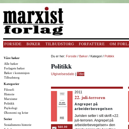
FORSIDE
BØKER
TILBUDSTORG
FORFATTERE
OM FORL
Du er her:
Forside
/
Bøker
/ Kategori /
Politikk
Våre bøker
Politikk
Alle bøker
Forlagets bøker
Bøker i kommisjon
Utgivelsesdato
|
Tittel
Tilbudstorg
Kategorier
Filosofi
2011
Historie
22. juli-terroren
Marxisme
Politikk
Angrepet på
Psykologi
arbeiderbevegelsen
Økonomi og krise
Juristen setter i sitt skrift «22.
Serier
juli-terroren. Angrepet på
Sosialismens historie
arbeiderbevegelsen» den
$60.00