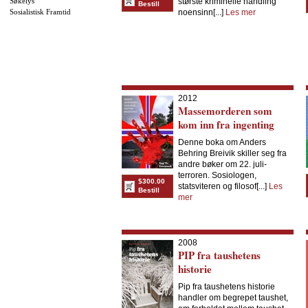
Søkelys
største kriminelle handling
Bestill
Sosialistisk Framtid
noensinn[...]
Les mer
2012
Massemorderen som
kom inn fra ingenting
Denne boka om Anders
Behring Breivik skiller seg fra
andre bøker om 22. juli-
terroren. Sosiologen,
$300.00
statsviteren og filosof[...]
Les
Bestill
mer
2008
PIP fra taushetens
historie
Pip fra taushetens historie
handler om begrepet taushet,