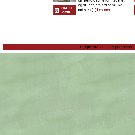
om forholdet mellom taushet
og stillhet, om ord som ikke
$150.00
må sies,[...]
Les mer
Bestill
Progressivt forlag AS | Postboks 