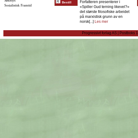
Søkelys
Forfatteren presenterer i
Bestill
Sosialistisk Framtid
«Spiller Gud terning likevel?»
det største filosofiske arbeidet
på marxistisk grunn av en
norsk[...]
Les mer
Progressivt forlag AS | Postboks 