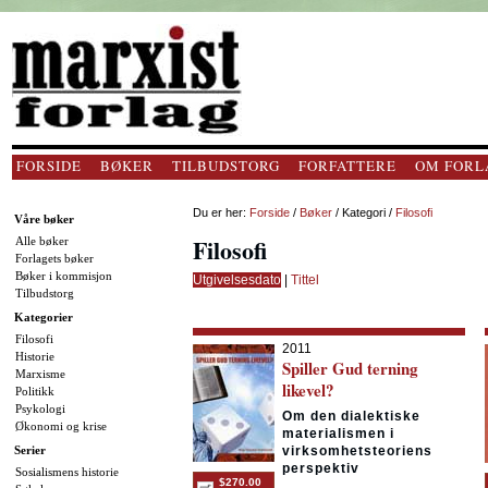
FORSIDE
BØKER
TILBUDSTORG
FORFATTERE
OM FORL
Du er her:
Forside
/
Bøker
/ Kategori /
Filosofi
Våre bøker
Filosofi
Alle bøker
Forlagets bøker
Bøker i kommisjon
Utgivelsesdato
|
Tittel
Tilbudstorg
Kategorier
Filosofi
2011
Historie
Spiller Gud terning
Marxisme
likevel?
Politikk
Psykologi
Om den dialektiske
Økonomi og krise
materialismen i
Serier
virksomhetsteoriens
perspektiv
Sosialismens historie
$270.00