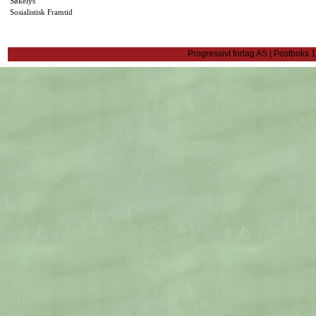
Søkelys
Sosialistisk Framtid
Progressivt forlag AS | Postboks 