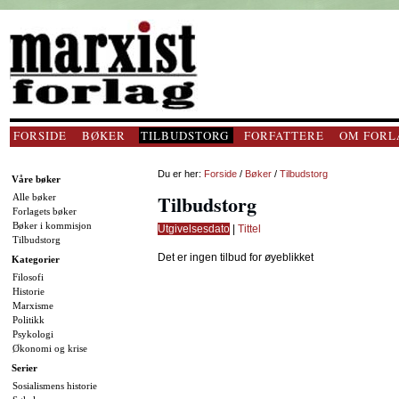
FORSIDE
BØKER
TILBUDSTORG
FORFATTERE
OM FORL
Du er her:
Forside
/
Bøker
/
Tilbudstorg
Våre bøker
Tilbudstorg
Alle bøker
Forlagets bøker
Bøker i kommisjon
Utgivelsesdato
|
Tittel
Tilbudstorg
Det er ingen tilbud for øyeblikket
Kategorier
Filosofi
Historie
Marxisme
Politikk
Psykologi
Økonomi og krise
Serier
Sosialismens historie