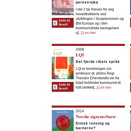
perestrojka
I del 2 tar Kleven for seg
hovedtrekkene ved
utviklingen i Sovjetunionen og
$395.00
Øst-Europa og i den
Bestill
kommunistiske bevegelsen
u[...]
Les mer
2008
LQI
Det fjerde rikets språk
LQI er beretningen om
professor dr. philos Regi
Theodor Enerstvedts vei fra
totalt forblindet kommunist til
$186.00
fullt utviklet[...]
Les mer
Bestill
2014
Norske sigøynerbarn
Etnisk rensing og
barnerov?