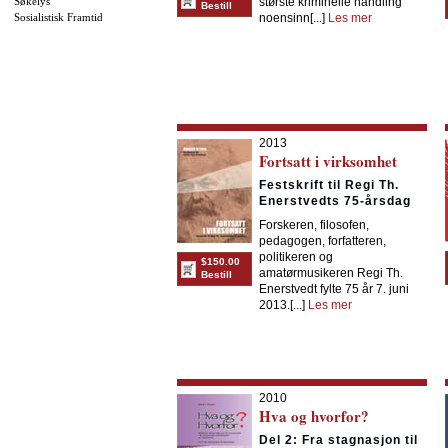
Søkelys
største kriminelle handling
Bestill
Sosialistisk Framtid
noensinn[...]
Les mer
2013
Fortsatt i virksomhet
Festskrift til Regi Th.
Enerstvedts 75-årsdag
Forskeren, filosofen,
pedagogen, forfatteren,
politikeren og
$150.00
amatørmusikeren Regi Th.
Bestill
Enerstvedt fylte 75 år 7. juni
2013.[...]
Les mer
2010
Hva og hvorfor?
Del 2: Fra stagnasjon til