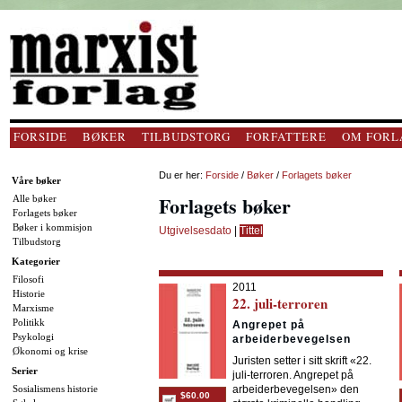
FORSIDE
BØKER
TILBUDSTORG
FORFATTERE
OM FORL
Du er her:
Forside
/
Bøker
/
Forlagets bøker
Våre bøker
Forlagets bøker
Alle bøker
Forlagets bøker
Bøker i kommisjon
Utgivelsesdato
|
Tittel
Tilbudstorg
Kategorier
Filosofi
2011
Historie
22. juli-terroren
Marxisme
Politikk
Angrepet på
Psykologi
arbeiderbevegelsen
Økonomi og krise
Juristen setter i sitt skrift «22.
Serier
juli-terroren. Angrepet på
Sosialismens historie
arbeiderbevegelsen» den
$60.00