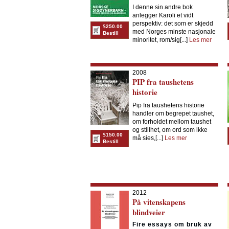
I denne sin andre bok
anlegger Karoli et vidt
perspektiv: det som er skjedd
$250.00
med Norges minste nasjonale
Bestill
minoritet, rom/sig[...]
Les mer
2008
PIP fra taushetens
historie
Pip fra taushetens historie
handler om begrepet taushet,
om forholdet mellom taushet
og stillhet, om ord som ikke
$150.00
må sies,[...]
Les mer
Bestill
2012
På vitenskapens
blindveier
Fire essays om bruk av