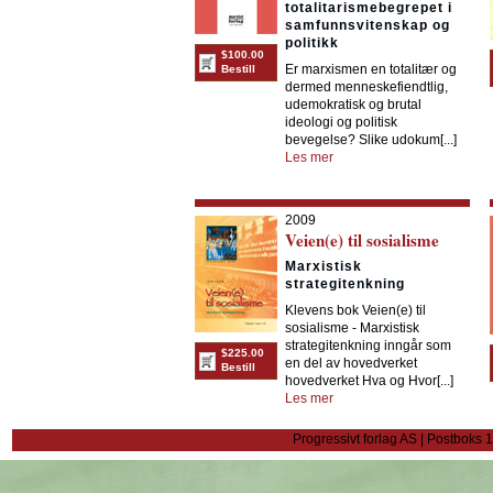
totalitarismebegrepet i
samfunnsvitenskap og
politikk
$100.00
Er marxismen en totalitær og
Bestill
dermed menneskefiendtlig,
udemokratisk og brutal
ideologi og politisk
bevegelse? Slike udokum[...]
Les mer
2009
Veien(e) til sosialisme
Marxistisk
strategitenkning
Klevens bok Veien(e) til
sosialisme - Marxistisk
strategitenkning inngår som
$225.00
en del av hovedverket
Bestill
hovedverket Hva og Hvor[...]
Les mer
Progressivt forlag AS | Postboks 