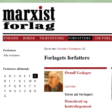
FORSIDE
BØKER
TILBUDSTORG
FORFATTERE
OM FORL
Du er her:
Forside
/
Forfattere
/ G
Forfattere
Forlagets forfattere
Alle forfattere
Forfattere alfabetisk:
Ørnulf Godager
A
B
C
D
E
F
G
H
I
J
K
L
M
N
O
P
Q
R
S
T
U
Les mer
V
W
X
Y
Z
Æ
Ø
Siste på forlaget:
Å
Demokrati og
kontrahegemoni